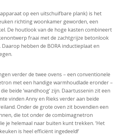
 apparaat op een uitschuifbare plank) is het
keuken richting woonkamer geworden, een
el. De houtlook van de hoge kasten combineert
eukenontwerp fraai met de zachtgrijze betonlook
d. Daarop hebben de BORA inductieplaat en
egen.
gen verder de twee ovens – een conventionele
tron met een handige warmhoudlade eronder –
 die beide ‘wandhoog’ zijn. Daartussenin zit een
mte vinden Anny en Rieks verder aan beide
reiland. Onder de grote oven zit bovendien een
nnen, die tot onder de combimagnetron
ie je helemaal naar buiten kunt trekken. ‘Het
keuken is heel efficiënt ingedeeld!’