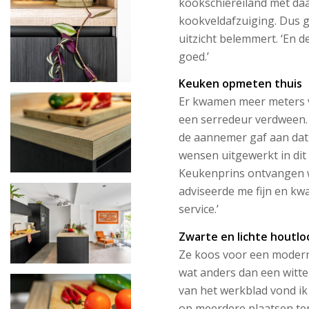
kookschiereiland met daa
kookveldafzuiging. Dus g
uitzicht belemmert. ‘En 
goed.’
Keuken opmeten thuis
Er kwamen meer meters vr
een serredeur verdween. 
de aannemer gaf aan dat 
wensen uitgewerkt in dit
Keukenprins ontvangen w
adviseerde me fijn en kw
service.’
Zwarte en lichte houtlo
Ze koos voor een modern
wat anders dan een witte
van het werkblad vond i
op meerdere plaatsen ter