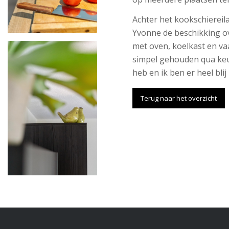
Achter het kookschiereil
Yvonne de beschikking o
met oven, koelkast en vaat
simpel gehouden qua keu
heb en ik ben er heel blij
Terug naar het overzicht