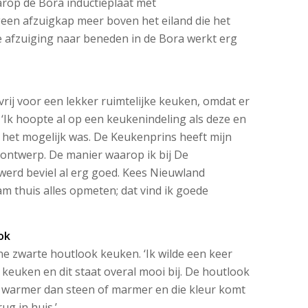
rop de Bora inductieplaat met
een afzuigkap meer boven het eiland die het
de afzuiging naar beneden in de Bora werkt erg
ij voor een lekker ruimtelijke keuken, omdat er
‘Ik hoopte al op een keukenindeling als deze en
het mogelijk was. De Keukenprins heeft mijn
 ontwerp. De manier waarop ik bij De
erd beviel al erg goed. Kees Nieuwland
am thuis alles opmeten; dat vind ik goede
ok
e zwarte houtlook keuken. ‘Ik wilde een keer
 keuken en dit staat overal mooi bij. De houtlook
k warmer dan steen of marmer en die kleur komt
ug in huis.’