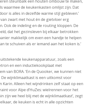
jzeren steunbalk een houten ombouw te maken,
als waarmee de keukenkasten omlijst zijn. Dat
oor is alles in dezelfde warme stijl gebleven.’
 van zwart met hout én de gietvloer erg
n. Ook de indeling en de routing kloppen. De
ld, dat het gezinsleven bij elkaar betrokken
e manier makkelijk om even een handje te helpen
aan te schuiven als er iemand aan het koken is.’
 uitstekende keukenapparatuur, zoals een
tron en een inductiekookplaat met
eem van BORA. ‘En de Quooker, we kunnen niet
. De wijnklimaatkast is een uitkomst voor
n Karin. Alleen het wijndrinken zelf staat op een
traint voor Alpe d’HuZes: wielrennen voor het
n zijn we heel blij met de wijnklimaatkast’, zegt
j elkaar, de keuken is echt in alle opzichten